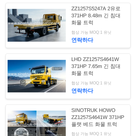
ZZ1257S5247A 2유로
저
371HP 8.48m 긴 침대
화물 트럭
희
협상 가능 MOQ:1 유닛
와
연락하다
연
락
LHD ZZ1257S4641W
371HP 7.65m 긴 침대
화물 트럭
인
협상 가능 MOQ:1 유닛
연락하다
용
을
SINOTRUK HOWO
요
ZZ1257S4641W 371HP
플랫 베드 화물 트럭
청
협상 가능 MOQ:1 유닛