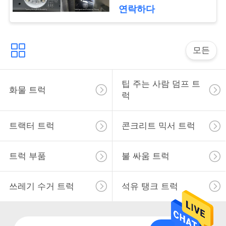
하
연락하다
십
시
모든
오
팁 주는 사람 덤프 트
화물 트럭
럭
사
이
트랙터 트럭
콘크리트 믹서 트럭
트
트럭 부품
불 싸움 트럭
맵
쓰레기 수거 트럭
석유 탱크 트럭
개
인