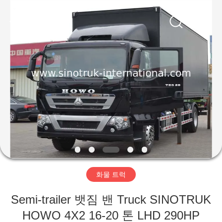
Copyright
©
2016
-
2026
SINOTRUK
INTERNATIONAL
CO.,
집
LTD..
All
Rights
Reserved.
제
품
우
리
화물 트럭
에
Semi-trailer 뱃짐 밴 Truck SINOTRUK
관
HOWO 4X2 16-20 톤 LHD 290HP