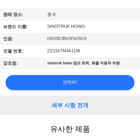
한
것
원래 장소:
중국
SINOTRUK HOWO
브랜드 이름:
공
ISO/3C/BV/IFA/SGS
인증:
장
ZZ1167M4611W
모델 번호:
투
,
강조점:
sinotruk howo 덤프 트럭
화물 자동차 차량
어
연락처!
품
질
세부 사항 전개
관
유사한 제품
리