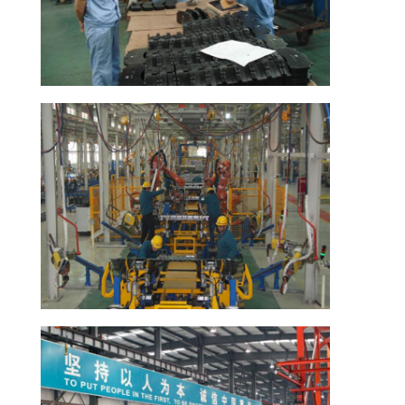
한
것
공
장
투
어
품
질
관
리