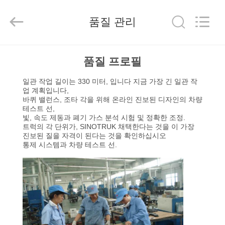
Copyright
©
2016
품질 관리
-
2026
SINOTRUK
INTERNATIONAL
CO.,
집
LTD..
All
품질 프로필
Rights
Reserved.
일관 작업 길이는 330 미터, 입니다 지금 가장 긴 일관 작
제
업 계획입니다,
바퀴 밸런스, 조타 각을 위해 온라인 진보된 디자인의 차량
품
테스트 선,
빛, 속도 제동과 폐기 가스 분석 시험 및 정확한 조정.
트럭의 각 단위가, SINOTRUK 채택한다는 것을 이 가장
진보된 질을 자격이 된다는 것을 확인하십시오
우
통제 시스템과 차량 테스트 선.
리
에
관