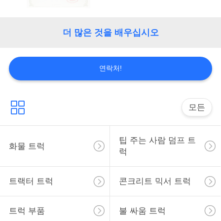
정
더 많은 것을 배우십시오
보
보
연락처!
호
정
모든
책
팁 주는 사람 덤프 트
화물 트럭
럭
트랙터 트럭
콘크리트 믹서 트럭
트럭 부품
불 싸움 트럭