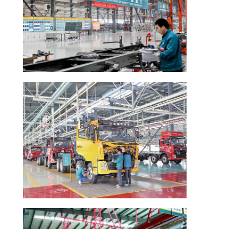
저
희
와
연
락
인
용
을
요
청