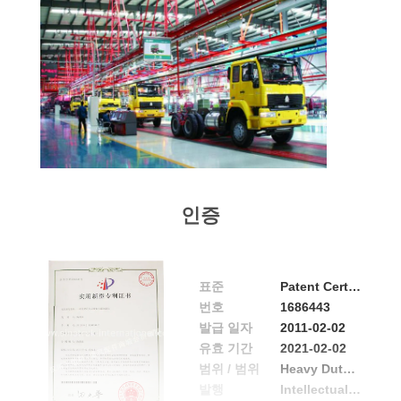
하
십
시
오
사
인증
이
트
표준
Patent Certificate
맵
번호
1686443
발급 일자
2011-02-02
유효 기간
2021-02-02
개
범위 / 범위
Heavy Duty Truck
발행
Intellectual Property Office of the People's Republic of China
인