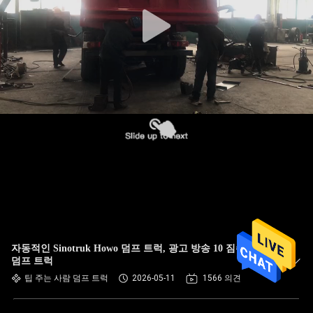
한
것
공
장
투
어
품
질
자동적인 Sinotruk Howo 덤프 트럭, 광고 방송 10 짐수레꾼
관
덤프 트럭
팁 주는 사람 덤프 트럭
2026-05-11
1566 의견
리