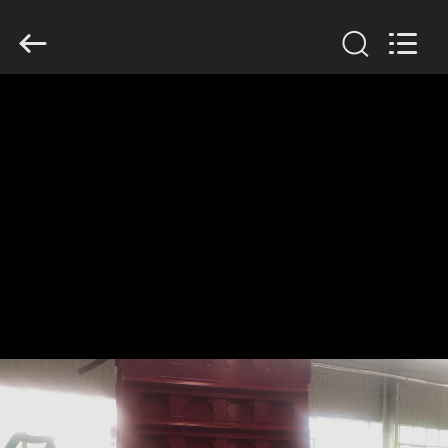
Copyright
©
2016
-
2026
SINOTRUK
INTERNATIONAL
CO.,
집
LTD..
All
Rights
Reserved.
제
품
우
리
에
관