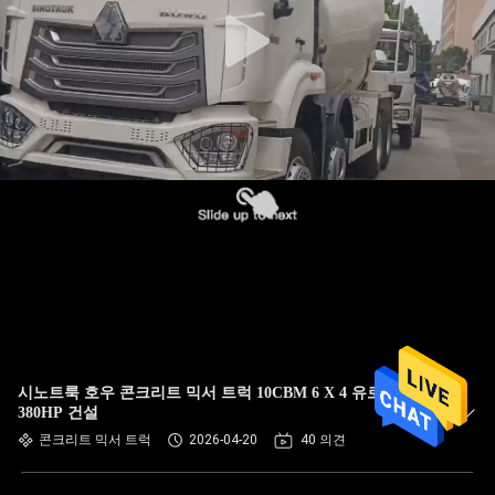
한
것
공
장
투
어
품
질
시노트룩 호우 콘크리트 믹서 트럭 10CBM 6 X 4 유로 2
관
380HP 건설
콘크리트 믹서 트럭
2026-04-20
40 의견
리