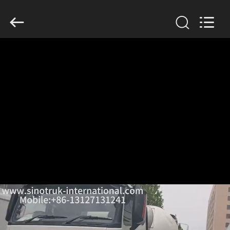
Copyright
©
2016
-
2026
SINOTRUK
INTERNATIONAL
CO.,
집
LTD..
All
Rights
Reserved.
제
품
우
리
에
관