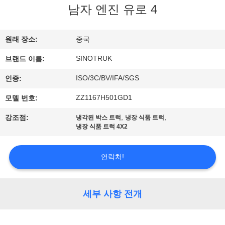
한
남자 엔진 유로 4
것
원래 장소:
중국
공
SINOTRUK
브랜드 이름:
장
ISO/3C/BV/IFA/SGS
인증:
투
ZZ1167H501GD1
모델 번호:
어
,
,
강조점:
냉각된 박스 트럭
냉장 식품 트럭
냉장 식품 트럭 4X2
품
연락처!
질
관
세부 사항 전개
리