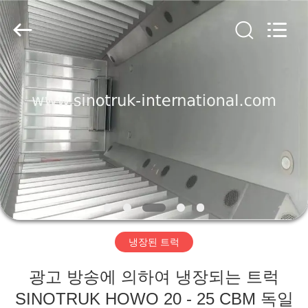
Copyright
©
2016
-
2026
SINOTRUK
INTERNATIONAL
CO.,
집
LTD..
All
Rights
Reserved.
제
품
우
리
냉장된 트럭
에
광고 방송에 의하여 냉장되는 트럭
관
SINOTRUK HOWO 20 - 25 CBM 독일