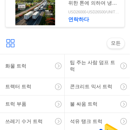
위한 톤에 의하여 냉장
하
되는 트럭
USD26000-USD26500/UNIT)negotiation MOQ:1 단위
십
연락하다
시
오
모든
사
팁 주는 사람 덤프 트
화물 트럭
럭
이
트
트랙터 트럭
콘크리트 믹서 트럭
맵
트럭 부품
불 싸움 트럭
개
쓰레기 수거 트럭
석유 탱크 트럭
인