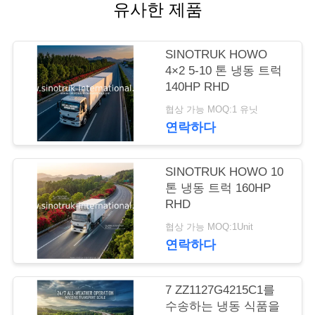
유사한 제품
저
희
SINOTRUK HOWO
4×2 5-10 톤 냉동 트럭
와
140HP RHD
연
협상 가능 MOQ:1 유닛
연락하다
락
SINOTRUK HOWO 10
인
톤 냉동 트럭 160HP
RHD
용
협상 가능 MOQ:1Unit
을
연락하다
요
7 ZZ1127G4215C1를
청
수송하는 냉동 식품을