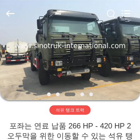
Copyright
©
2016
-
2026
SINOTRUK
INTERNATIONAL
CO.,
집
LTD..
All
Rights
Reserved.
제
품
우
리
석유 탱크 트럭
에
포좌는 연료 납품 266 HP - 420 HP 2
관
오두막을 위한 이동할 수 있는 석유 탱