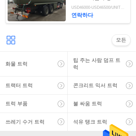
RHD를 위한 30 - 40 톤
하
USD46000-USD46500/UNIT)negotiation MOQ:1 단위
연락하다
십
시
모든
오
팁 주는 사람 덤프 트
사
화물 트럭
럭
이
트랙터 트럭
콘크리트 믹서 트럭
트
맵
트럭 부품
불 싸움 트럭
개
쓰레기 수거 트럭
석유 탱크 트럭
인