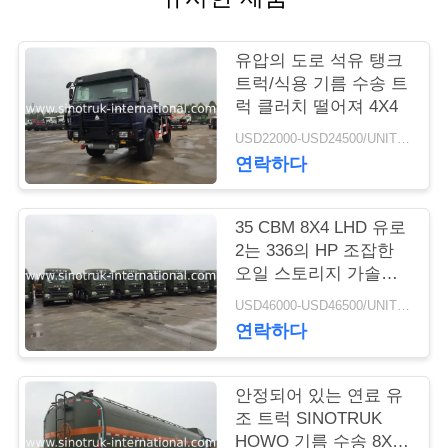
저
유압의 도로 석유 탱크
희
트럭/식용 기름 수송 트
럭 클러치 떨어져 4X4
와
USD22000-USD24500/UNIT)negotiation MOQ:1 단위
연
연락하다
락
35 CBM 8X4 LHD 유로
2는 336의 HP 조잡한
인
오일 스토리지 가솔린
유조 트럭 ISO 찬성했
용
USD46000-USD46500/UNIT)negotiation MOQ:1 단위
습니다
연락하다
을
요
안정되어 있는 연료 유
조 트럭 SINOTRUK
청
HOWO 기름 수송 8X4