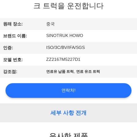
한
크 트럭을 운전합니다
것
원래 장소:
중국
공
SINOTRUK HOWO
브랜드 이름:
장
ISO/3C/BV/IFA/SGS
인증:
투
ZZ2167M5227D1
모델 번호:
어
,
강조점:
연료유 납품 트럭
연료 유조 트럭
품
연락처!
질
세부 사항 전개
관
리
유사한 제품