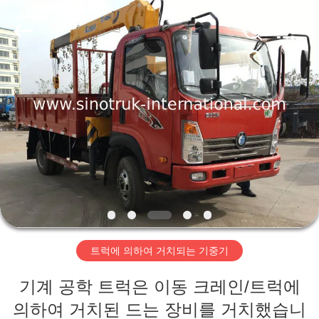
Copyright
©
2016
-
2026
SINOTRUK
INTERNATIONAL
CO.,
집
LTD..
All
Rights
Reserved.
제
품
우
리
트럭에 의하여 거치되는 기중기
에
기계 공학 트럭은 이동 크레인/트럭에
관
의하여 거치된 드는 장비를 거치했습니