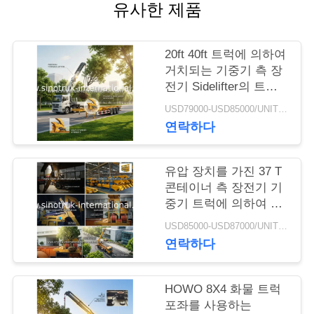
유사한 제품
저
희
20ft 40ft 트럭에 의하여
거치되는 기중기 측 장
와
전기 Sidelifter의 트레
일러를 반 적재해 콘테
연
USD79000-USD85000/UNIT)negotiation MOQ:1 단위
이너 각자
연락하다
락
유압 장치를 가진 37 T
인
콘테이너 측 장전기 기
중기 트럭에 의하여 거
용
치되는 기중기
USD85000-USD87000/UNIT)negotiation MOQ:1 단위
을
연락하다
요
HOWO 8X4 화물 트럭
청
포좌를 사용하는