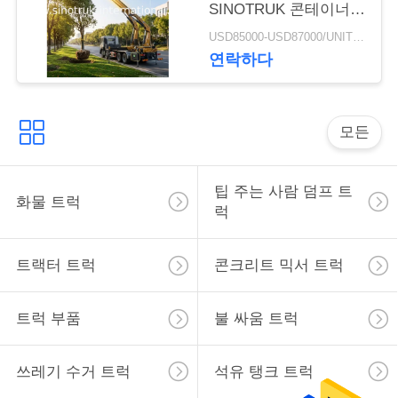
SINOTRUK 콘테이너
하
측 장전기
USD85000-USD87000/UNIT)negotiation MOQ:1 단위
십
연락하다
시
오
모든
사
팁 주는 사람 덤프 트
화물 트럭
럭
이
트
트랙터 트럭
콘크리트 믹서 트럭
맵
트럭 부품
불 싸움 트럭
개
쓰레기 수거 트럭
석유 탱크 트럭
인