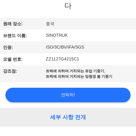
한
다
것
원래 장소:
중국
공
SINOTRUK
브랜드 이름:
장
ISO/3C/BV/IFA/SGS
인증:
투
ZZ1127G4215C1
모델 번호:
어
,
강조점:
트럭에 의하여 거치되는 유압 기중기
트럭에 의하여 거치되는 망원경 붐 기중기
품
연락처!
질
관
세부 사항 전개
리