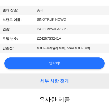
한
것
원래 장소:
중국
SINOTRUK HOWO
브랜드 이름:
공
ISO/3C/BV/IFA/SGS
인증:
장
ZZ4257S3241V
모델 번호:
투
,
강조점:
트랙터-트레일러 트럭
howo 트랙터 트럭
어
연락처!
품
세부 사항 전개
질
관
유사한 제품
리