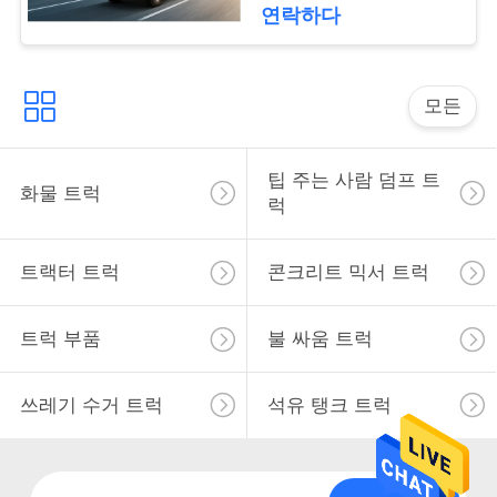
연락하다
하
십
모든
시
오
팁 주는 사람 덤프 트
화물 트럭
럭
사
트랙터 트럭
콘크리트 믹서 트럭
이
트
트럭 부품
불 싸움 트럭
맵
쓰레기 수거 트럭
석유 탱크 트럭
개
인