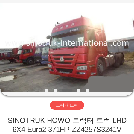
Copyright
©
2016
-
2026
SINOTRUK
INTERNATIONAL
CO.,
집
LTD..
All
Rights
Reserved.
제
품
우
리
트랙터 트럭
에
SINOTRUK HOWO 트랙터 트럭 LHD
관
6X4 Euro2 371HP ZZ4257S3241V