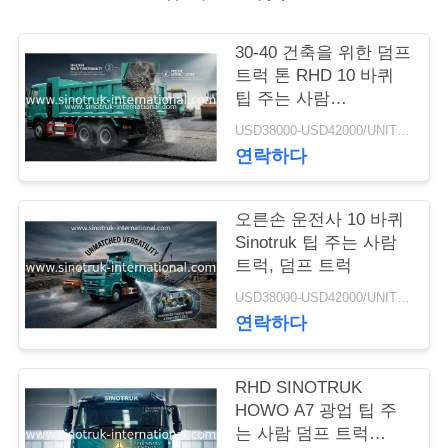
저
30-40 건축을 위한 덤프
희
트럭 톤 RHD 10 바퀴
팁 주는 사람
와
SINOTRUK HOWO A7
USD38000-USD42000/UNIT)negotiation MOQ:1 단위
연락하다
연
락
오른손 운전사 10 바퀴
Sinotruk 팁 주는 사람
인
트럭, 덤프 트럭
USD38000-USD42000/UNIT)negotiation MOQ:1 단위
용
연락하다
을
요
RHD SINOTRUK
HOWO A7 광업 팁 주
청
는 사람 덤프 트럭