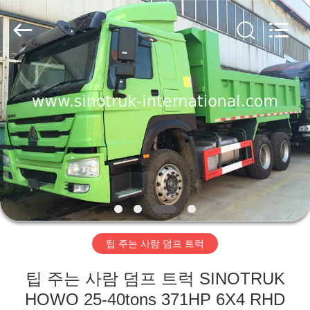
Copyright
©
2016
-
2026
SINOTRUK
INTERNATIONAL
CO.,
집
LTD..
All
Rights
Reserved.
제
품
우
리
팁 주는 사람 덤프 트럭
에
팁 주는 사람 덤프 트럭 SINOTRUK
관
HOWO 25-40tons 371HP 6X4 RHD