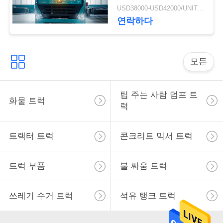
ZZ3257M3847N1 A7- P
하
USD38000-USD42000/UNIT)negotiation MOQ:1 단위
오두막 장수
연락하다
십
시
모든
오
팁 주는 사람 덤프 트
화물 트럭
사
럭
이
트랙터 트럭
콘크리트 믹서 트럭
트
맵
트럭 부품
불 싸움 트럭
쓰레기 수거 트럭
석유 탱크 트럭
개
인