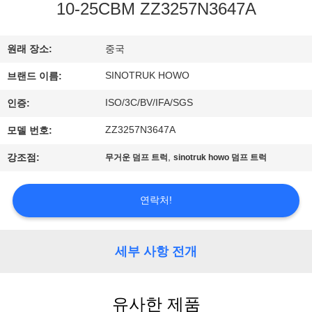
한
10-25CBM ZZ3257N3647A
것
원래 장소:
중국
공
SINOTRUK HOWO
브랜드 이름:
장
ISO/3C/BV/IFA/SGS
인증:
투
ZZ3257N3647A
모델 번호:
어
,
강조점:
무거운 덤프 트럭
sinotruk howo 덤프 트럭
연락처!
품
질
세부 사항 전개
관
리
유사한 제품